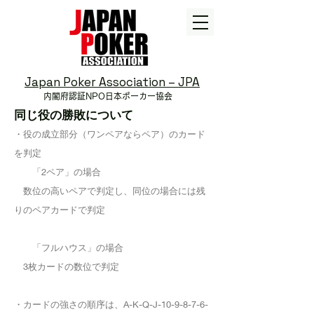
Japan Poker Association – JPA
内閣府認証NPO
日本ポーカー協会
同じ役の勝敗について
・役の成立部分（ワンペアならペア）のカード
を判定
「2ペア」の場合
数位の高いペアで判定し、同位の場合には残
りのペアカードで判定
「フルハウス」の場合
3枚カードの数位で判定
・カードの強さの順序は、A-K-Q-J-10-9-8-7-6-