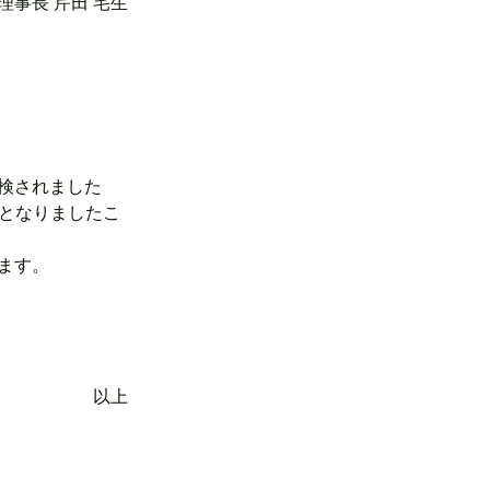
 理事長 芹田 宅生
検されました
分となりましたこ
ます。 
以上