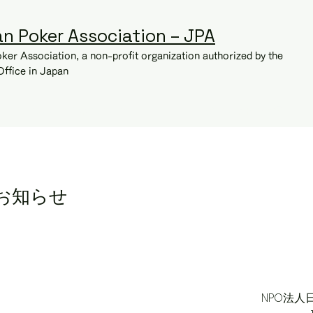
an Poker Association – JPA
ker Association, a non-profit organization authorized by the
Office in Japan
About the Association
What is Poker?
お知らせ
NPO法人