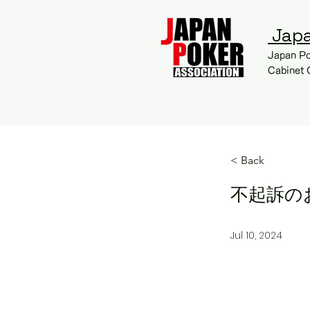
​ Jap
Japan Po
Cabinet 
TOP
< Back
不起訴の
Jul 10, 2024